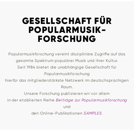
GESELLSCHAFT FÜR
POPULARMUSIK­
FORSCHUNG
Popularmusikforschung vereint disziplinäre Zugriffe auf das
gesamte Spektrum populärer Musik und ihrer Kultur.
Seit 1984 bietet die unabhängige Gesellschaft für
Popularmusikforschung
hierfür das mitgliederstärkste Netzwerk im deutschsprachigen
Raum.
Unsere Forschung publizieren wir vor allem
in der etablierten Reihe
Beiträge zur Popularmusikforschung
und
den Online-Publikationen
SAMPLES
.