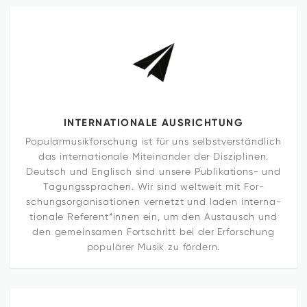
INTER­NA­TIO­NALE AUSRICHTUNG
Popular­musik­forschung ist für uns selbstverständlich
das inter­na­tio­nale Mit­ein­ander der Dis­zi­plinen.
Deutsch und Eng­lisch sind unsere Publi­ka­tions- und
Tagungs­spra­chen. Wir sind welt­weit mit For­
schungs­or­ga­ni­sa­tionen ver­netzt und laden inter­na­
tio­nale Referent*innen ein, um den Aus­tausch und
den gemein­samen Fort­schritt bei der Erfor­schung
populärer Musik zu fördern.