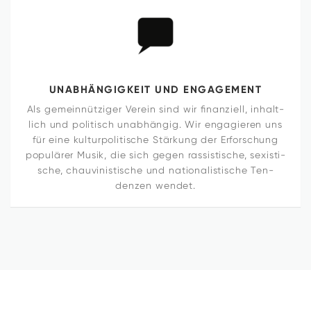
UNAB­HÄN­GIG­KEIT UND ENGAGEMENT
Als gemeinnütziger Verein sind wir finan­ziell, inhalt­
lich und poli­tisch unabhängig. Wir enga­gieren uns
für eine kul­tur­po­li­ti­sche Stär­kung der Erfor­schung
popu­lärer Musik, die sich gegen ras­sis­ti­sche, sexis­ti­
sche, chau­vi­nis­ti­sche und natio­na­lis­ti­sche Ten­
denzen wendet.