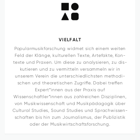
VIEL­FALT
Popular­musik­forschung widmet sich einem weiten
Feld der Klänge, kul­tu­rellen Texte, Arte­fakte, Kon­
texte und Praxen. Um diese zu ana­ly­sieren, zu dis­
ku­tieren und zu ver­mit­teln ver­sam­meln wir in
unserem Verein die unter­schied­lichsten metho­di­
schen und theo­re­ti­schen Zugriffe. Dabei treffen
Expert*innen aus der Praxis auf
Wissenschaftler*innen aus zahl­rei­chen Dis­zi­plinen,
von Musik­wis­sen­schaft und Musikpädagogik über
Cul­tural Stu­dies, Sound Stu­dies und Sprach­wis­sen­
schaften bis hin zum Jour­na­lismus, der Publi­zistik
oder der Musikwirtschaftsforschung.