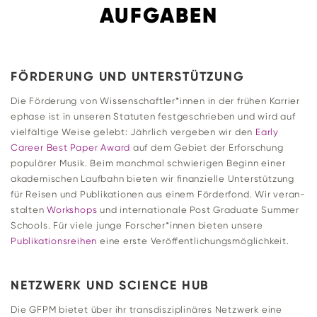
AUFGABEN
FÖR­DE­RUNG UND UNTERSTÜTZUNG
Die För­de­rung von Wissenschaftler*innen in der frühen Kar­rie­r
e­phase ist in unseren Sta­tuten fest­ge­schrieben und wird auf
viel­fäl­tige Weise gelebt: Jähr­lich ver­geben wir den
Early
Career Best Paper Award
auf dem Gebiet der Erfor­schung
popu­lärer Musik. Beim manchmal schwie­rigen Beginn einer
aka­de­mi­schen Lauf­bahn bieten wir finan­zi­elle Unter­stüt­zung
für Reisen und Publi­ka­tionen aus einem För­der­fond. Wir ver­an­
stalten
Work­shops
und inter­na­tio­nale Post Gra­duate Summer
Schools. Für viele junge Forscher*innen bieten unsere
Publi­ka­ti­ons­reihen
eine erste Veröffentlichungsmöglichkeit.
NETZ­WERK UND SCI­ENCE HUB
Die GFPM bietet über ihr trans­dis­zi­pli­näres Netz­werk eine