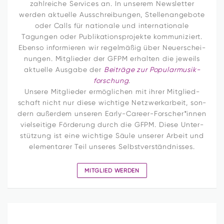
zahl­reiche Ser­vices an. In unserem News­letter
werden aktu­elle Aus­schrei­bungen, Stel­len­an­ge­bote
oder Calls für natio­nale und inter­na­tio­nale
Tagungen oder Publi­ka­ti­ons­pro­jekte kom­mu­ni­ziert.
Ebenso infor­mieren wir regel­mäßig über Neu­erschei­
nungen. Mit­glieder der GFPM erhalten die jeweils
aktu­elle Aus­gabe der
Bei­träge zur Popular­musik­
forschung
.
Unsere Mit­glieder ermög­li­chen mit ihrer Mit­glied­
schaft nicht nur diese wich­tige Netz­werk­ar­beit, son­
dern außerdem unseren Early-Career-Forscher*innen
viel­sei­tige För­de­rung durch die GFPM. Diese Unter­
stüt­zung ist eine wich­tige Säule unserer Arbeit und
ele­men­tarer Teil unseres Selbstverständnisses.
MIT­GLIED WERDEN