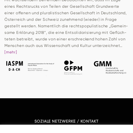
eines Rechts­rucks von Teilen der Gesell­schaft Grund­werte
einer offenen und plu­ra­lis­ti­schen Gesell­schaft in Deutsch­land,
Öster­reich und der Schweiz zuneh­mend (wieder) in Frage
gestellt werden. Nament­lich die rechts­po­pu­lis­ti­sche „Gemein­
same Erklä­rung 2018”, die eine Ent­so­li­da­ri­sie­rung mit Geflüch­
teten betreibt, wurde von einer erschre­ckend hohen Zahl von
Men­schen auch aus Wis­sen­schaft und Kultur unterzeichnet…
[mehr]
SOZIALE NETZWERKE / KONTAKT