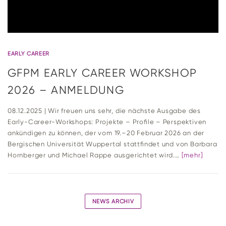
EARLY CAREER
GFPM EARLY CAREER WORK­SHOP
2026 – ANMELDUNG
08.12.2025 | Wir freuen uns sehr, die nächste Aus­gabe des
Early-Career-Work­shops: Pro­jekte – Pro­file – Per­spek­tiven
ankün­digen zu können, der vom 19.–20 Februar 2026 an der
Ber­gi­schen Uni­ver­sität Wup­pertal statt­findet und von Bar­bara
Horn­berger und Michael Rappe aus­ge­richtet wird.…
[mehr]
NEWS ARCHIV