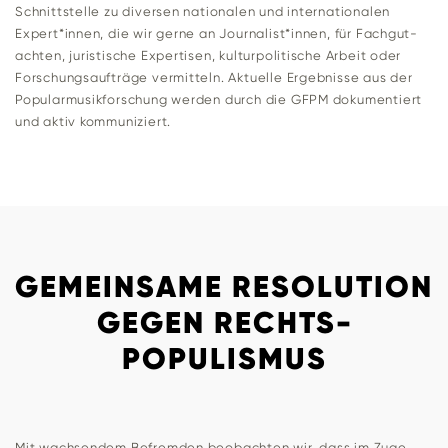
Schnitt­stelle zu diversen natio­nalen und inter­na­tio­nalen
Expert*innen, die wir gerne an Journalist*innen, für Fach­gut­
achten, juris­ti­sche Exper­tisen, kul­tur­po­li­ti­sche Arbeit oder
For­schungs­auf­träge ver­mit­teln. Aktu­elle Ergeb­nisse aus der
Popular­musik­forschung werden durch die GFPM doku­men­tiert
und aktiv kommuniziert.
GEMEINSAME RESOLUTION
GEGEN RECHTS­
POPULISMUS
Mit wach­sendem Befremden beob­achten wir, dass im Zuge