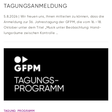
TAGUNGSANMELDUNG
5.8.2026 | Wir freuen uns, Ihnen mit­teilen zu können, dass die
Anmel­dung zur 36. Jah­res­ta­gung der GFPM, die vom 16.–18.
Oktober unter dem Titel „Musik unter Beob­ach­tung: Hand­
lungs­räume zwi­schen Kontrolle …
TAGUNG: PROGRAMM