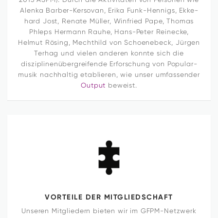
Alenka Barber-Ker­sovan, Erika Funk-Hen­nigs, Ekke­
hard Jost, Renate Müller, Win­fried Pape, Thomas
Phleps Her­mann Rauhe, Hans-Peter Rei­necke,
Helmut Rösing, Mecht­hild von Schoe­ne­beck, Jürgen
Terhag und vielen anderen konnte sich die
disziplinenübergreifende Erfor­schung von Popu­lar­
musik nach­haltig eta­blieren, wie unser umfas­sender
Output
beweist.
VOR­TEILE DER MITGLIEDSCHAFT
Unseren Mit­glie­dern bieten wir im GFPM-Netz­werk