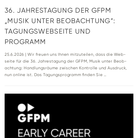
36. JAH­RES­TA­GUNG DER GFPM
„MUSIK UNTER BEOB­ACH­TUNG”:
TAGUNGS­WEB­SEITE UND
PROGRAMM
25.6.2026 | Wir freuen uns Ihnen mit­zu­teilen, dass die Web­
seite für die 36. Jah­res­ta­gung der GFPM, Musik unter Beob­
ach­tung: Hand­lungs­räume zwi­schen Kon­trolle und Aus­druck,
nun online ist. Das Tagungs­pro­gramm finden Sie …