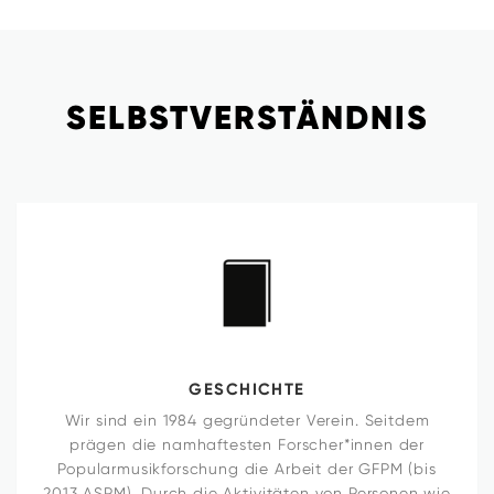
SELBST­VERSTÄNDNIS
GESCHICHTE
Wir sind ein 1984 gegründeter Verein. Seitdem
prägen die nam­haf­testen Forscher*innen der
Popular­musik­forschung die Arbeit der GFPM (bis
2013 ASPM). Durch die Aktivitäten von Per­sonen wie