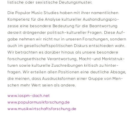
lis­ti­sche oder sexis­ti­sche Deutungsmuster.
Die Popular Music Stu­dies haben mit ihrer nament­li­chen
Kom­pe­tenz für die Ana­lyse kul­tu­reller Aus­hand­lungs­pro­
zesse eine beson­dere Bedeu­tung für die Beant­wor­tung
der­zeit drän­gender poli­tisch-kul­tu­reller Fragen. Diese Auf­
gabe nehmen wir nicht nur in unseren For­schungen, son­dern
auch im gesell­schafts­po­li­ti­schen Dis­kurs ent­schieden wahr.
Wir betrachten es dar­über hinaus als unsere beson­dere
for­schungs­ethi­sche Ver­ant­wor­tung, Macht-und Markt­struk­
turen sowie kul­tu­relle Zuschrei­bungen kri­tisch zu hin­ter­
fragen. Wir erteilen allen Posi­tionen eine deut­liche Absage,
die meinen, dass Aus­drucks­formen einer Gruppe von Men­
schen mehr Wert seien als andere.
www.iaspm-dach.net
www.popularmusikforschung.de
www.musikwirtschaftsforschung.de