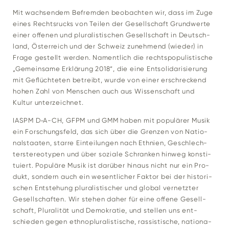
Mit wach­sendem Befremden beob­achten wir, dass im Zuge
eines Rechts­rucks von Teilen der Gesell­schaft Grund­werte
einer offenen und plu­ra­lis­ti­schen Gesell­schaft in Deutsch­
land, Öster­reich und der Schweiz zuneh­mend (wieder) in
Frage gestellt werden. Nament­lich die rechts­po­pu­lis­ti­sche
„Gemein­same Erklä­rung 2018“, die eine Ent­so­li­da­ri­sie­rung
mit Geflüch­teten betreibt, wurde von einer erschre­ckend
hohen Zahl von Men­schen auch aus Wis­sen­schaft und
Kultur unterzeichnet.
IASPM D‑A-CH, GFPM und GMM haben mit popu­lärer Musik
ein For­schungs­feld, das sich über die Grenzen von Natio­
nal­staaten, starre Ein­tei­lungen nach Eth­nien, Geschlech­
ter­ste­reo­typen und über soziale Schranken hinweg kon­sti­
tu­iert. Popu­läre Musik ist dar­über hinaus nicht nur ein Pro­
dukt, son­dern auch ein wesent­li­cher Faktor bei der his­to­ri­
schen Ent­ste­hung plu­ra­lis­ti­scher und global ver­netzter
Gesell­schaften. Wir stehen daher für eine offene Gesell­
schaft, Plu­ra­lität und Demo­kratie, und stellen uns ent­
schieden gegen eth­no­plu­ra­lis­ti­sche, ras­sis­ti­sche, natio­na­