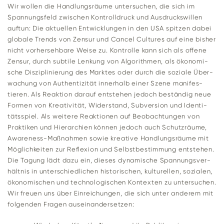
Wir wollen die Hand­lungs­räume unter­su­chen, die sich im
Span­nungs­feld zwi­schen Kon­troll­druck und Aus­drucks­willen
auftun: Die aktu­ellen Ent­wick­lungen in den USA spitzen dabei
glo­bale Trends von Zensur und Cancel Cul­tures auf eine bisher
nicht vor­her­seh­bare Weise zu. Kon­trolle kann sich als offene
Zensur, durch sub­tile Len­kung von Algo­rithmen, als öko­no­mi­
sche Dis­zi­pli­nie­rung des Marktes oder durch die soziale Über­
wa­chung von Authen­ti­zität inner­halb einer Szene mani­fes­
tieren. Als Reak­tion darauf ent­stehen jedoch beständig neue
Formen von Krea­ti­vität, Wider­stand, Sub­ver­sion und Iden­ti­
täts­spiel. Als wei­tere Reak­tionen auf Beob­ach­tungen von
Prak­tiken und Hier­ar­chien können jedoch auch Schutz­räume,
Awa­re­ness-Maß­nahmen sowie krea­tive Hand­lungs­räume mit
Mög­lich­keiten zur Refle­xion und Selbst­be­stim­mung ent­stehen.
Die Tagung lädt dazu ein, dieses dyna­mi­sche Span­nungs­ver­
hältnis in unter­schied­li­chen his­to­ri­schen, kul­tu­rellen, sozialen,
öko­no­mi­schen und tech­no­lo­gi­schen Kon­texten zu unter­su­chen.
Wir freuen uns über Ein­rei­chungen, die sich unter anderem mit
fol­genden Fragen auseinandersetzen: