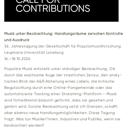
Musik unter Beob­ach­tung: Hand­lungs­räume zwi­schen Kon­trolle
und Aus­druck
36. Jah­res­ta­gung der Gesell­schaft für Popular­musik­forschung
Leu­phana Uni­ver­sität Lüne­burg
16.–18.10.2026
Popu­läre Musik ent­steht unter stän­diger Beob­ach­tung. Ob
durch das wach­same Auge der staat­li­chen Zensur, den ana­ly­
ti­schen Blick der A&R‑Abteilung eines Labels, die kri­ti­sche
Begut­ach­tung durch eine Online-Fan­ge­meinde oder das
auto­ma­ti­sierte Tracking einer Strea­ming-Platt­form – Musik
wird fort­wäh­rend dadurch geformt, dass sie gesehen und
gehört wird. Solche Beob­ach­tung setzt oft Grenzen, schafft
aber ebenso neue Hand­lungs­mög­lich­keiten. Diese Tagung
fragt: Was tun Musiker*innen, Indus­trien und Publika, wenn sie
beob­achtet werden?