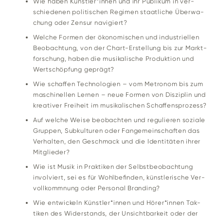
Wie haben Künstler*innen und ihr Publikum in ver­
schie­denen poli­ti­schen Regimen staat­liche Über­wa­
chung oder Zensur navigiert?
Welche Formen der öko­no­mi­schen und indus­tri­ellen
Beob­ach­tung, von der Chart-Erstel­lung bis zur Markt­
for­schung, haben die musi­ka­li­sche Pro­duk­tion und
Wert­schöp­fung geprägt?
Wie schaffen Tech­no­lo­gien – vom Metronom bis zum
maschi­nellen Lernen – neue Formen von Dis­zi­plin und
krea­tiver Frei­heit im musi­ka­li­schen Schaffensprozess?
Auf welche Weise beob­achten und regu­lieren soziale
Gruppen, Sub­kul­turen oder Fan­ge­mein­schaften das
Ver­halten, den Geschmack und die Iden­ti­täten ihrer
Mitglieder?
Wie ist Musik in Prak­tiken der Selbst­be­ob­ach­tung
invol­viert, sei es für Wohl­be­finden, künst­le­ri­sche Ver­
voll­komm­nung oder Per­sonal Branding?
Wie ent­wi­ckeln Künstler*innen und Hörer*innen Tak­
tiken des Wider­stands, der Unsicht­bar­keit oder der