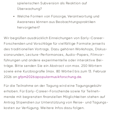
spie­le­ri­schen Sub­ver­sion als Reak­tion auf
Überwachung?
Welche Formen von Für­sorge, Ver­ant­wor­tung und
Awa­re­ness können aus Beob­ach­tungs­prak­tiken
hervorgehen?
Wir begrüßen aus­drück­lich Ein­rei­chungen von Early-Career-
For­schenden und Vor­schläge für viel­fäl­tige For­mate jen­seits
des tra­di­tio­nellen Vor­trags. Dazu gehören Work­shops, Dis­kus­
si­ons­runden, Lec­ture-Per­for­mances, Audio-Papers, Film­vor­
füh­rungen und andere expe­ri­men­telle oder inter­ak­tive Bei­
träge. Bitte senden Sie ein Abs­tract von max. 250 Wör­tern
sowie eine Kurz­bio­grafie (max. 80 Wörter) bis zum 13. Februar
2026 an
gfpm2026@popularmusikforschung.de
.
Für die Teil­nahme an der Tagung wird eine Tagungs­ge­bühr
erhoben. Für Early-Career-For­schende sowie für Teil­neh­
mende mit begrenzten finan­zi­ellen Mög­lich­keiten stehen auf
Antrag Sti­pen­dien zur Unter­stüt­zung von Reise- und Tagungs­
kosten zur Ver­fü­gung. Wei­tere Infos dazu folgen.